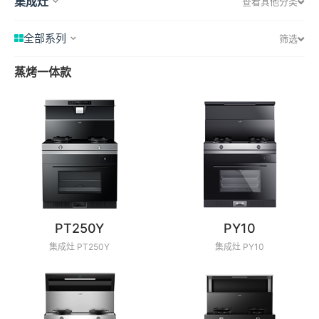
集成灶
查看其他分类
全部系列
筛选
蒸烤一体款
PT250Y
PY10
集成灶 PT250Y
集成灶 PY10